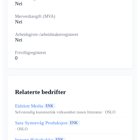
Nei
Merverdiavgift (MVA)
Nei
Arbeidsgiver-/arbeidstakerregisteret
Nei
Frivilligregisteret
0
Relaterte bedrifter
Eidslott Media
ENK
Selvstendig kunstnerisk virksomhet innen litteratur
· OSLO
Sara Synnevåg Produksjon
ENK
· OSLO
Ingunn Halsebakke
ENK