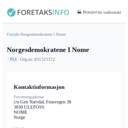
🏭 Bransjer
Om oss
Kontakt
Forside
›
Norgesdemokratene I Nome
Norgesdemokratene I Nome
Org.nr: 831325372
FLI
Kontaktinformasjon
Forretningsadresse
c/o Geir Nævdal, Fensvegen 38
3830 ULEFOSS
NOME
Norge