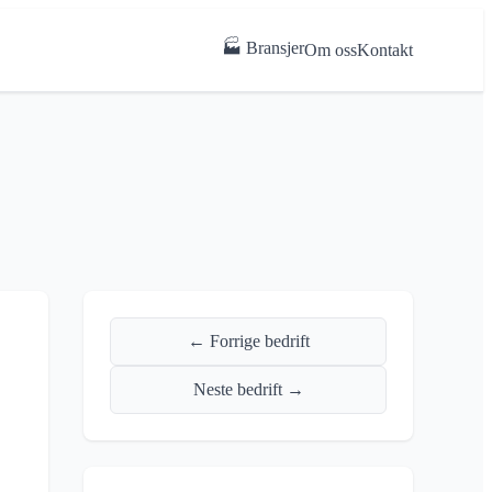
🏭 Bransjer
Om oss
Kontakt
← Forrige bedrift
Neste bedrift →