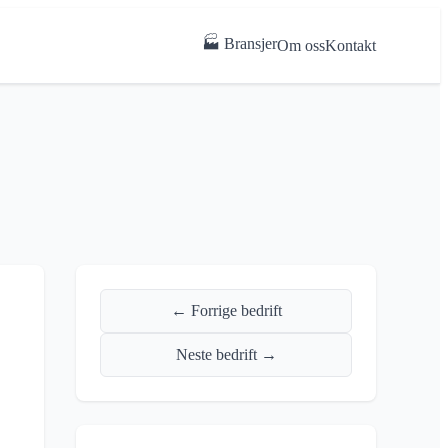
🏭 Bransjer
Om oss
Kontakt
← Forrige bedrift
Neste bedrift →