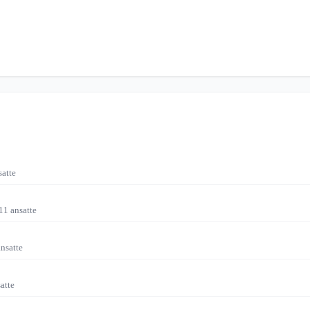
satte
11 ansatte
ansatte
atte