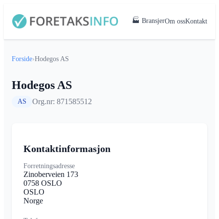
🏭 Bransjer
Om oss
Kontakt
Forside
›
Hodegos AS
Hodegos AS
Org.nr: 871585512
AS
Kontaktinformasjon
Forretningsadresse
Zinoberveien 173
0758 OSLO
OSLO
Norge