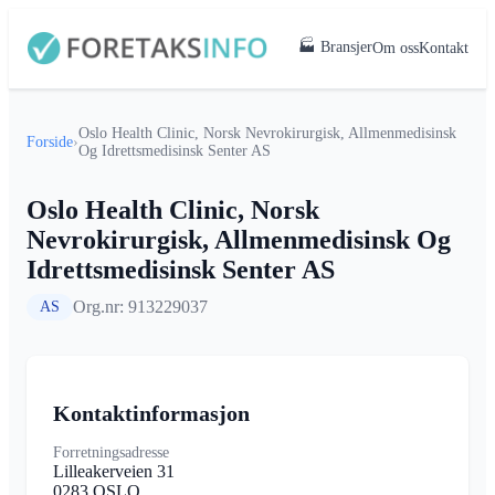
🏭 Bransjer
Om oss
Kontakt
Oslo Health Clinic, Norsk Nevrokirurgisk, Allmenmedisinsk
Forside
›
Og Idrettsmedisinsk Senter AS
Oslo Health Clinic, Norsk
Nevrokirurgisk, Allmenmedisinsk Og
Idrettsmedisinsk Senter AS
Org.nr: 913229037
AS
Kontaktinformasjon
Forretningsadresse
Lilleakerveien 31
0283 OSLO