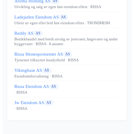
Aroma Holding AS
AS
Utvikling og salg av egen fast eiendom ellers
· RISSA
Ladejarlen Eiendom AS
AS
Utleie av egen eller leid fast eiendom ellers
· TRONDHEIM
Reddy AS
AS
Butikkhandel med bredt utvalg av jernvarer, fargevarer og andre
byggevarer
· RISSA
· 8 ansatte
Rissa Hestesportsenter AS
AS
Tjenester tilknyttet husdyrhold
· RISSA
Vikingbase AS
AS
Eiendomsforvaltning
· RISSA
Rissa Eiendom AS
AS
· RISSA
Jw Eiendom AS
AS
· RISSA