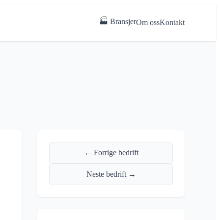
🏭 Bransjer
Om oss
Kontakt
← Forrige bedrift
Neste bedrift →