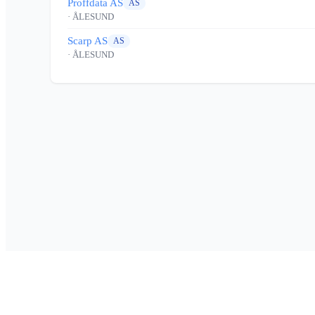
Proffdata AS
AS
· ÅLESUND
Scarp AS
AS
· ÅLESUND