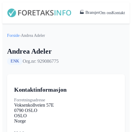
🏭 Bransjer
Om oss
Kontakt
Forside
›
Andrea Adeler
Andrea Adeler
Org.nr: 929086775
ENK
Kontaktinformasjon
Forretningsadresse
Voksenkollveien 57E
0790 OSLO
OSLO
Norge