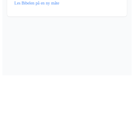
Les Bibelen på en ny måte
Om Foretaksinfo
•
Kontakt oss
•
Personvern
•
Cookie-innstillinger
•
Drevet av
SQLExpert
Laget av
Digify
© 2026 Foretaksinfo. Alle rettigheter reservert.