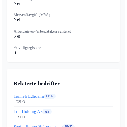
Nei
Merverdiavgift (MVA)
Nei
Arbeidsgiver-/arbeidstakerregisteret
Nei
Frivilligregisteret
0
Relaterte bedrifter
Termeh Eghdami
ENK
· OSLO
Tml Holding AS
AS
· OSLO
Senita Botten Helsetjenester
ENK