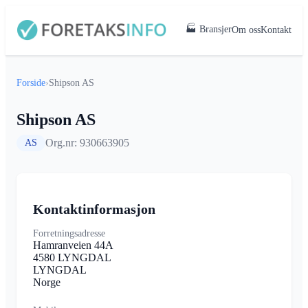
🏭 Bransjer
Om oss
Kontakt
Forside
›
Shipson AS
Shipson AS
Org.nr: 930663905
AS
Kontaktinformasjon
Forretningsadresse
Hamranveien 44A
4580 LYNGDAL
LYNGDAL
Norge