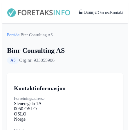
🏭 Bransjer
Om oss
Kontakt
Forside
›
Binr Consulting AS
Binr Consulting AS
Org.nr: 933055906
AS
Kontaktinformasjon
Forretningsadresse
Stenersgata 1A
0050 OSLO
OSLO
Norge