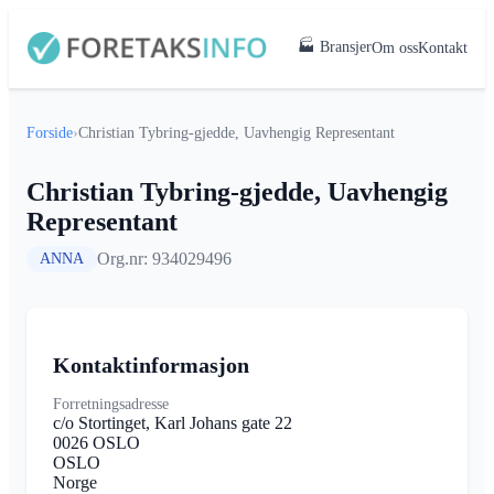
🏭 Bransjer
Om oss
Kontakt
Forside
›
Christian Tybring-gjedde, Uavhengig Representant
Christian Tybring-gjedde, Uavhengig
Representant
Org.nr: 934029496
ANNA
Kontaktinformasjon
Forretningsadresse
c/o Stortinget, Karl Johans gate 22
0026 OSLO
OSLO
Norge