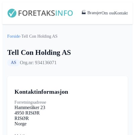
🏭 Bransjer
Om oss
Kontakt
Forside
›
Tell Con Holding AS
Tell Con Holding AS
Org.nr: 934136071
AS
Kontaktinformasjon
Forretningsadresse
Hammeråker 23
4950 RISØR
RISØR
Norge