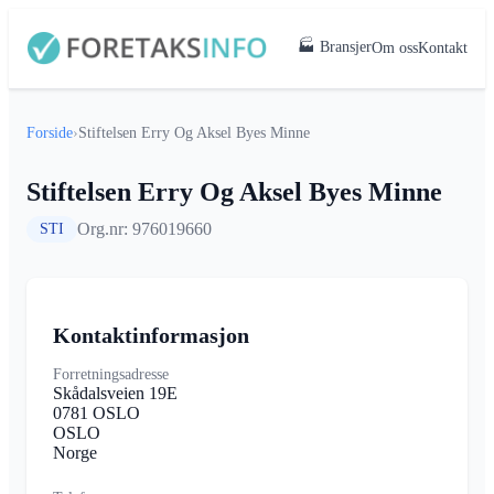
🏭 Bransjer
Om oss
Kontakt
Forside
›
Stiftelsen Erry Og Aksel Byes Minne
Stiftelsen Erry Og Aksel Byes Minne
Org.nr: 976019660
STI
Kontaktinformasjon
Forretningsadresse
Skådalsveien 19E
0781 OSLO
OSLO
Norge