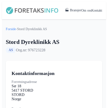
🏭 Bransjer
Om oss
Kontakt
Forside
›
Stord Dyreklinikk AS
Stord Dyreklinikk AS
Org.nr: 976723228
AS
Kontaktinformasjon
Forretningsadresse
Sæ 18
5417 STORD
STORD
Norge