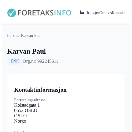
🏭 Bransjer
Om oss
Kontakt
Forside
›
Karvan Paul
Karvan Paul
Org.nr: 992245611
ENK
Kontaktinformasjon
Forretningsadresse
Kolstadgata 1
0652 OSLO
OSLO
Norge