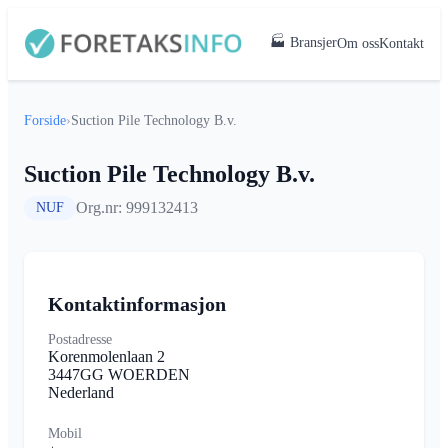
🏭 Bransjer
Om oss
Kontakt
Forside
›
Suction Pile Technology B.v.
Suction Pile Technology B.v.
Org.nr: 999132413
NUF
Kontaktinformasjon
Postadresse
Korenmolenlaan 2
3447GG WOERDEN
Nederland
Mobil