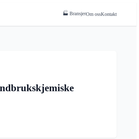
🏭 Bransjer
Om oss
Kontakt
landbrukskjemiske