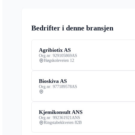
Bedrifter i denne bransjen
Agribiotix AS
Org.nr: 929105869
AS
Høgskoleveien 12
Bioskiva AS
Org.nr: 977189578
AS
Kjemikonsult ANS
Org.nr: 992361921
ANS
Ringstabekkveien 82B