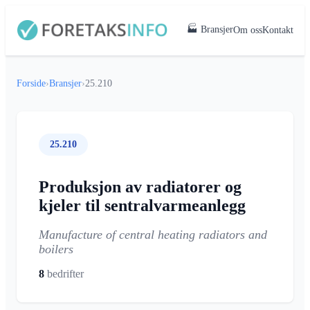
🏭 Bransjer
Om oss
Kontakt
Forside
›
Bransjer
›
25.210
25.210
Produksjon av radiatorer og
kjeler til sentralvarmeanlegg
Manufacture of central heating radiators and
boilers
8
bedrifter