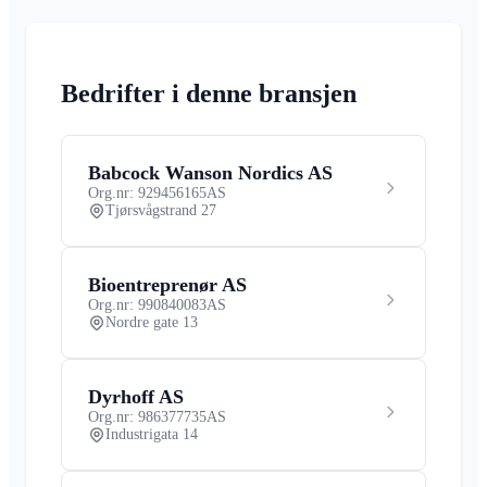
Bedrifter i denne bransjen
Babcock Wanson Nordics AS
Org.nr: 929456165
AS
Tjørsvågstrand 27
Bioentreprenør AS
Org.nr: 990840083
AS
Nordre gate 13
Dyrhoff AS
Org.nr: 986377735
AS
Industrigata 14