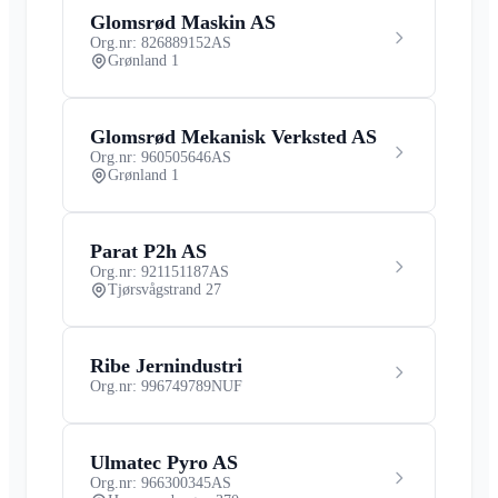
Glomsrød Maskin AS
Org.nr: 826889152
AS
Grønland 1
Glomsrød Mekanisk Verksted AS
Org.nr: 960505646
AS
Grønland 1
Parat P2h AS
Org.nr: 921151187
AS
Tjørsvågstrand 27
Ribe Jernindustri
Org.nr: 996749789
NUF
Ulmatec Pyro AS
Org.nr: 966300345
AS