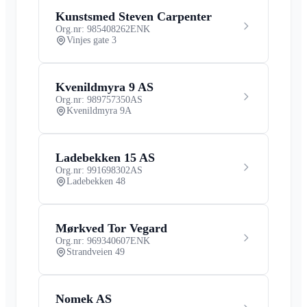
Kunstsmed Steven Carpenter
Org.nr: 985408262
ENK
Vinjes gate 3
Kvenildmyra 9 AS
Org.nr: 989757350
AS
Kvenildmyra 9A
Ladebekken 15 AS
Org.nr: 991698302
AS
Ladebekken 48
Mørkved Tor Vegard
Org.nr: 969340607
ENK
Strandveien 49
Nomek AS