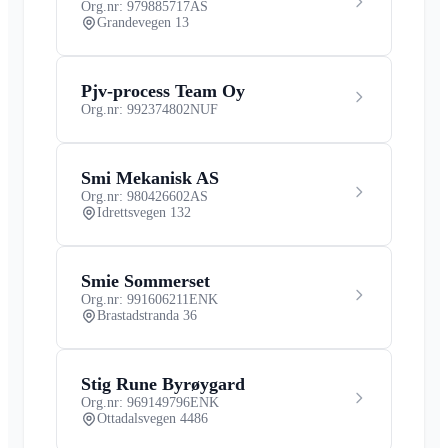
Org.nr: 979885717
AS
Grandevegen 13
Pjv-process Team Oy
Org.nr: 992374802
NUF
Smi Mekanisk AS
Org.nr: 980426602
AS
Idrettsvegen 132
Smie Sommerset
Org.nr: 991606211
ENK
Brastadstranda 36
Stig Rune Byrøygard
Org.nr: 969149796
ENK
Ottadalsvegen 4486