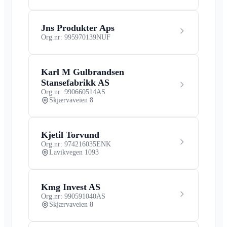
Jns Produkter Aps
Org.nr: 995970139
NUF
Karl M Gulbrandsen
Stansefabrikk AS
Org.nr: 990660514
AS
Skjærvaveien 8
Kjetil Torvund
Org.nr: 974216035
ENK
Lavikvegen 1093
Kmg Invest AS
Org.nr: 990591040
AS
Skjærvaveien 8