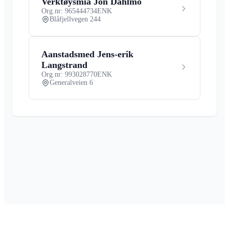
Verktøysmia Jon Dahlmo
Org.nr: 965444734
ENK
Blåfjellvegen 244
Aanstadsmed Jens-erik
Langstrand
Org.nr: 993028770
ENK
Generalveien 6