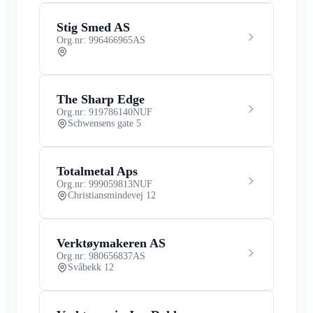
Stig Smed AS
Org.nr: 996466965
AS
The Sharp Edge
Org.nr: 919786140
NUF
Schwensens gate 5
Totalmetal Aps
Org.nr: 999059813
NUF
Christiansmindevej 12
Verktøymakeren AS
Org.nr: 980656837
AS
Svåbekk 12