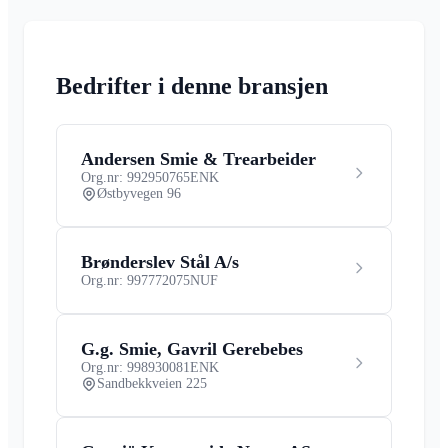
Bedrifter i denne bransjen
Andersen Smie & Trearbeider
Org.nr: 992950765
ENK
Østbyvegen 96
Brønderslev Stål A/s
Org.nr: 997772075
NUF
G.g. Smie, Gavril Gerebebes
Org.nr: 998930081
ENK
Sandbekkveien 225