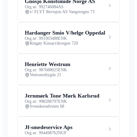
Gnosjö Konstsmide Norge AS
Org.nr: 992746084
AS
v/ FLYT Revisjon AS Vangsvegen 73
Hardanger Smio V/helge Oppedal
Org.nr: 993303488
ENK
Ringøy Kinsarvikvegen 720
Henriette Westrum
Org.nr: 987688025
ENK
Vestrumsbygda 21
Jernmørk Tone Mørk Karlsrud
Org.nr: 998288797
ENK
Svenskerudveien 68
Jf-smedeservice Aps
Org.nr: 994498762
NUF