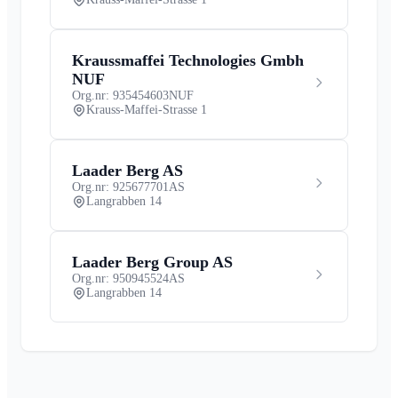
Kraussmaffei Technologies Gmbh
NUF
Org.nr: 935454603
NUF
Krauss-Maffei-Strasse 1
Laader Berg AS
Org.nr: 925677701
AS
Langrabben 14
Laader Berg Group AS
Org.nr: 950945524
AS
Langrabben 14