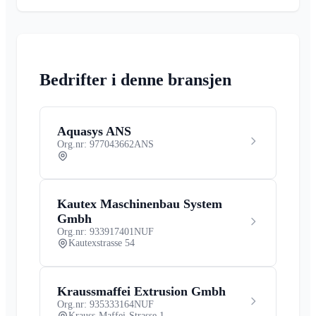
Bedrifter i denne bransjen
Aquasys ANS
Org.nr: 977043662
ANS
Kautex Maschinenbau System
Gmbh
Org.nr: 933917401
NUF
Kautexstrasse 54
Kraussmaffei Extrusion Gmbh
Org.nr: 935333164
NUF
Krauss-Maffei-Strasse 1