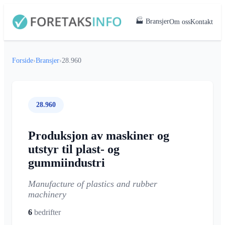
🏭 Bransjer
Om oss
Kontakt
Forside
›
Bransjer
›
28.960
28.960
Produksjon av maskiner og
utstyr til plast- og
gummiindustri
Manufacture of plastics and rubber
machinery
6
bedrifter