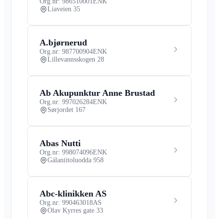
Org.nr: 986510001
ENK
Liaveien 35
A.bjørnerud
Org.nr: 987700904
ENK
Lillevannsskogen 28
Ab Akupunktur Anne Brustad
Org.nr: 997026284
ENK
Sørjordet 167
Abas Nutti
Org.nr: 998074096
ENK
Gálaniitoluodda 958
Abc-klinikken AS
Org.nr: 990463018
AS
Olav Kyrres gate 33