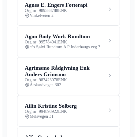
Agnes E. Engers Fotterapi
Org.nr: 989588788
ENK
Vinkelveien 2
Agon Body Work Rundtom
Org.nr: 995784041
ENK
c/o Sølvi Rundtom A P Inderhaugs veg 3
Agrimsmo Rådgivning Enk
Anders Grimsmo
Org.nr: 983423078
ENK
Åsskardvegen 302
Ailin Kristine Solberg
Org.nr: 994898922
ENK
Melsvegen 31