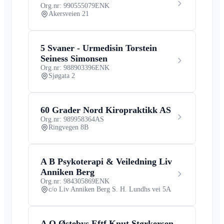
Org.nr: 990555079
ENK
Akersveien 21
5 Svaner - Urmedisin Torstein
Seiness Simonsen
Org.nr: 988903396
ENK
Sjøgata 2
60 Grader Nord Kiropraktikk AS
Org.nr: 989958364
AS
Ringvegen 8B
A B Psykoterapi & Veiledning Liv
Anniken Berg
Org.nr: 984305869
ENK
c/o Liv Anniken Berg S. H. Lundhs vei 5A
A O Østebys Eftf Knut Størkersen