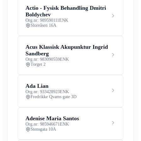
Actio - Fysisk Behandling Dmitri
Boldychev
Org.nr: 989590111
ENK
Sloreåsen 16A
Acus Klassisk Akupunktur Ingrid
Sandberg
Org.nr: 983090559
ENK
Torget 2
Ada Lian
Org.nr: 933428923
ENK
Fredrikke Qvams gate 3D
Adenise Maria Santos
Org.nr: 985946671
ENK
Stensgata 10A