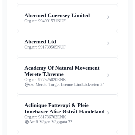
Abermed Guernsey Limited
Org.nr: 994991531
NUF
Abermed Ltd
Org.nr: 991739505
NUF
Academy Of Natural Movement
Merete T.brenne
Org.nr: 977525020
ENK
c/o Merete Torget Brenne Lindbäckveien 24
Aclinique Fotterapi & Pleie
Innehaver Alise Østråt Handeland
Org.nr: 981736702
ENK
Amfi Vågen Vågsgata 33