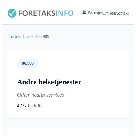
🏭 Bransjer
Om oss
Kontakt
Forside
›
Bransjer
›
86.909
86.909
Andre helsetjenester
Other health services
4277
bedrifter