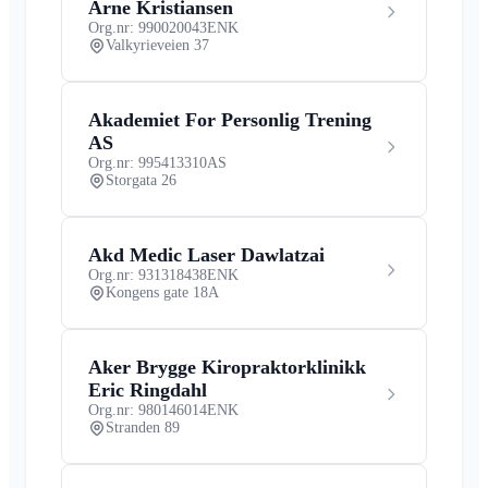
Arne Kristiansen
Org.nr: 990020043
ENK
Valkyrieveien 37
Akademiet For Personlig Trening
AS
Org.nr: 995413310
AS
Storgata 26
Akd Medic Laser Dawlatzai
Org.nr: 931318438
ENK
Kongens gate 18A
Aker Brygge Kiropraktorklinikk
Eric Ringdahl
Org.nr: 980146014
ENK
Stranden 89