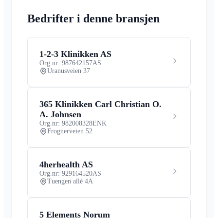
Bedrifter i denne bransjen
1-2-3 Klinikken AS
Org.nr: 987642157
AS
Uranusveien 37
365 Klinikken Carl Christian O.
A. Johnsen
Org.nr: 982008328
ENK
Frognerveien 52
4herhealth AS
Org.nr: 929164520
AS
Tuengen allé 4A
5 Elements Norum