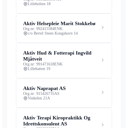
Litleholten 18
Aktiv Helsepleie Marit Stokkebø
Org.nr: 992415584
ENK
c/o Bertel Steen Kongshavn 14
Aktiv Hud & Fotterapi Ingvild
Mjåtveit
Org.nr: 991471618
ENK
Lillehatten 19
Aktiv Naprapat AS
Org.nr: 915426735
AS
Vinkelen 21A
Aktiv Terapi Kiropraktikk Og
Idrettskonsulent AS