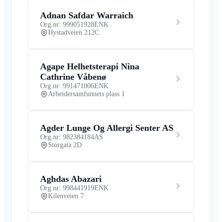
Adnan Safdar Warraich
Org.nr: 999051928
ENK
Hystadveien 212C
Agape Helhetsterapi Nina
Cathrine Våbenø
Org.nr: 991471006
ENK
Arbeidersamfunnets plass 1
Agder Lunge Og Allergi Senter AS
Org.nr: 982384184
AS
Storgata 2D
Aghdas Abazari
Org.nr: 998441919
ENK
Kilenveien 7