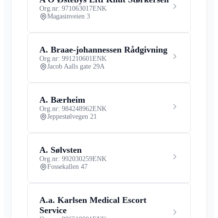
Org.nr: 971063017
ENK
Magasinveien 3
A. Braae-johannessen Rådgivning
Org.nr: 991210601
ENK
Jacob Aalls gate 29A
A. Bærheim
Org.nr: 984248962
ENK
Jeppestølvegen 21
A. Sølvsten
Org.nr: 992030259
ENK
Fossekallen 47
A.a. Karlsen Medical Escort
Service