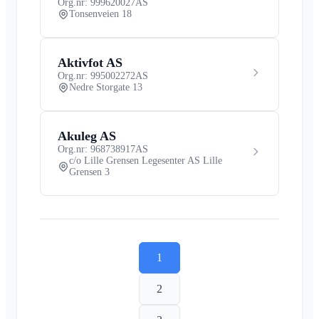
Org.nr: 999620027
AS
Tonsenveien 18
Aktivfot AS
Org.nr: 995002272
AS
Nedre Storgate 13
Akuleg AS
Org.nr: 968738917
AS
c/o Lille Grensen Legesenter AS Lille
Grensen 3
1
2