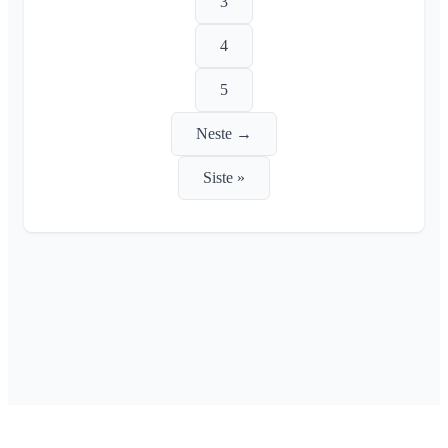
3
4
5
Neste →
Siste »