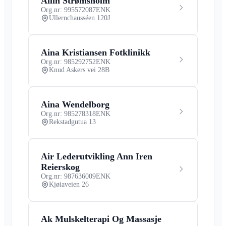
Ailin Strømsholm
Org.nr: 995572087
ENK
Ullernchausséen 120J
Aina Kristiansen Fotklinikk
Org.nr: 985292752
ENK
Knud Askers vei 28B
Aina Wendelborg
Org.nr: 985278318
ENK
Rekstadgutua 13
Air Lederutvikling Ann Iren
Reierskog
Org.nr: 987636009
ENK
Kjøiaveien 26
Ak Mulskelterapi Og Massasje