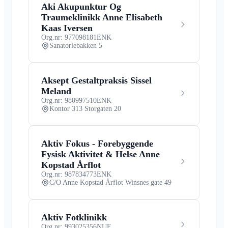
Aki Akupunktur Og
Traumeklinikk Anne Elisabeth
Kaas Iversen
Org.nr: 977098181
ENK
Sanatoriebakken 5
Aksept Gestaltpraksis Sissel
Meland
Org.nr: 980997510
ENK
Kontor 313 Storgaten 20
Aktiv Fokus - Forebyggende
Fysisk Aktivitet & Helse Anne
Kopstad Årflot
Org.nr: 987834773
ENK
C/O Anne Kopstad Årflot Winsnes gate 49
Aktiv Fotklinikk
Org.nr: 993025356
NUF