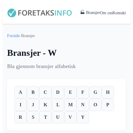
🏭 Bransjer
Om oss
Kontakt
Forside
›
Bransjer
Bransjer - W
Bla gjennom bransjer alfabetisk
A
B
C
D
E
F
G
H
I
J
K
L
M
N
O
P
R
S
T
U
V
Y