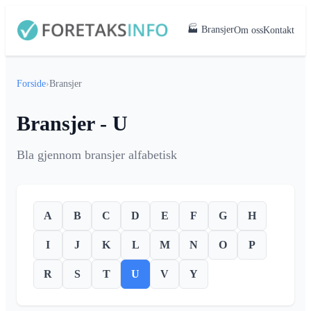
🏭 Bransjer
Om oss
Kontakt
Forside
›
Bransjer
Bransjer - U
Bla gjennom bransjer alfabetisk
A
B
C
D
E
F
G
H
I
J
K
L
M
N
O
P
R
S
T
U
V
Y