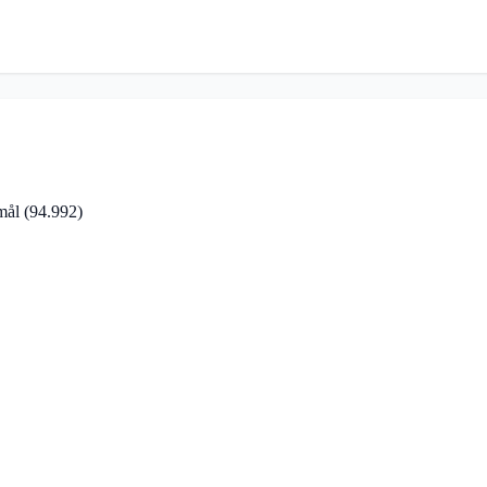
rmål
(94.992)