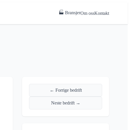
🏭 Bransjer
Om oss
Kontakt
← Forrige bedrift
Neste bedrift →